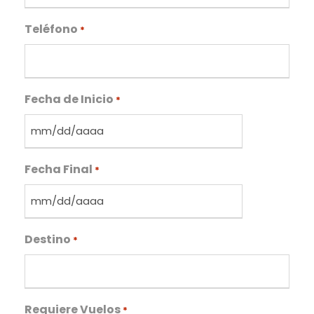
Teléfono
*
Fecha de Inicio
*
M
M
Fecha Final
b
*
a
r
M
r
M
a
Destino
b
*
D
a
D
r
b
r
a
a
Requiere Vuelos
*