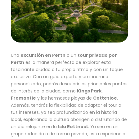
Una
excursión en Perth
o un
tour privado por
Perth
es la manera perfecta de explorar esta
fascinante ciudad a tu propio ritmo y con un toque
exclusivo. Con un guía experto y un itinerario
personalizado, podrás descubrir los principales puntos
de interés de la ciudad, como
Kings Park
,
Fremantle
y las hermosas playas de
Cottesloe
.
Además, tendrás la flexibilidad de adaptar el tour a
tus intereses, ya sea profundizando en la historia
local, explorando la cultura aborigen o disfrutando de
un día relajante en la
Isla Rottnest
. Ya sea en un
grupo reducido o de forma privada, esta experiencia