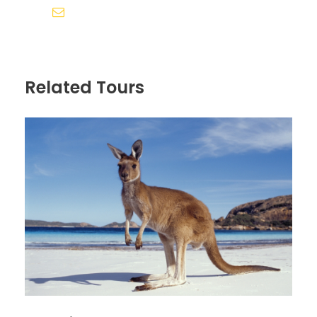
Al final del día, vuelta a hotel, Alojamiento
reservas@redlandsandwhales.com
Día 3
BRISBANE - HERVEY BAY - FRASER
ISLAND
Related Tours
Nuestra aventura empieza desde muy temprano,
retiraremos nuestro coche de alquiler para poder
comenzar nuestra ruta, donde nos dirigiremos
rumbo al norte, con dirección a Hervey Bay.
Una vez llegamos a nuestro destino, dejaremos
nuestro vehículo, para tomar un ferry camino a
Fraser Island.
Alojamiento
Día 4
FRASER ISLAND - HERVEY BAY -
ROCKHAMPTON