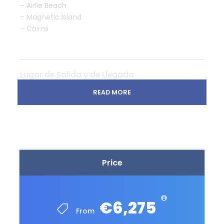
– Airlie Beach
– Magnetic Island
– Cairns
Lugar de Salida y de Llegada
España
READ MORE
Hora de Salida
La pactada en la reserva
Qué Incluye:
Price
11 noches de alojamiento
Libro de Ruta y APP de navegación
€6,275
Servicio Emergencia 24 horas
From
Dispositivo WIFI durante el recorrido para el