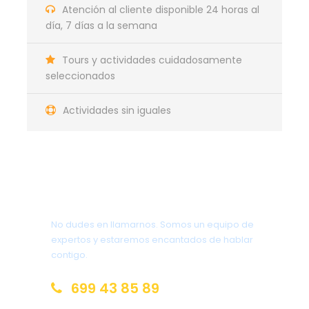
Atención al cliente disponible 24 horas al
día, 7 días a la semana
Día 1
LLEGADA A BRISBANE
Tours y actividades cuidadosamente
seleccionados
Llegada a Brisbane. Traslado del aeropuerto a
nuestro hotel en la ciudad.
Actividades sin iguales
Alojamiento.
Día 2
BRISBANE
¿Tienes una pregunta?
El día de hoy, será un día para conocer los
No dudes en llamarnos. Somos un equipo de
alrededores o más bien parte de la ciudad. La
expertos y estaremos encantados de hablar
misma cuenta con muchos puntos de interés muy
contigo.
populares entre los turistas y locales que valen la
pena visitar.
699 43 85 89