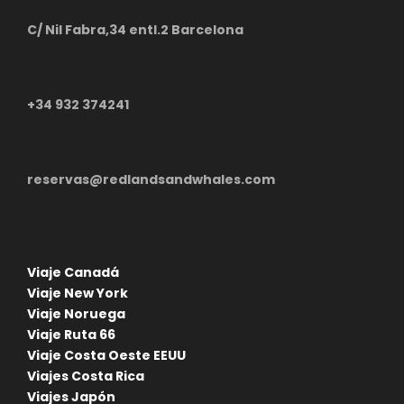
C/ Nil Fabra,34 entl.2 Barcelona
Alojamiento
Día 7
AIRLIE BEACH - TOWNSVILLE -
+34 932 374241
MAGNETIC ISLAND
Continuaremos nuestra ruta con dirección a
reservas@redlandsandwhales.com
Townsville.
Una vez llegue a Townsville, dejaremos estacionado
nuestro coche de alquiler para montanos en un
ferry camino a Magnetic island; en este punto,
Viaje Canadá
tomaremos otro coche de alquiler y exploraremos
Viaje New York
los alrededores y principales puntos de interés.
Viaje Noruega
Viaje Ruta 66
Alojamiento
Viaje Costa Oeste EEUU
Viajes Costa Rica
Viajes Japón