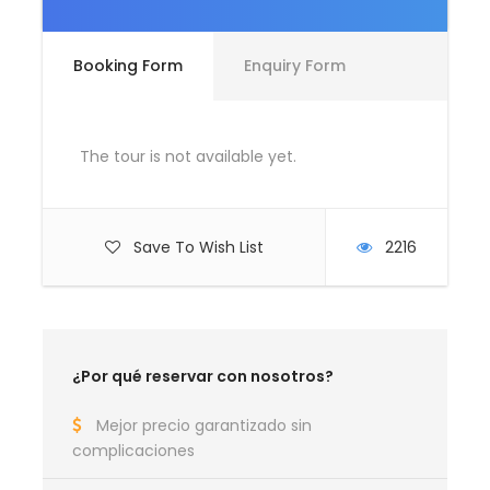
grupo
Full day crucero Great Barrier Reef con
Booking Form
Enquiry Form
almuerzo y snorkel, semisumergible y paseo
en bote con fondo de vidrio, observatorio
sumbarino, morning y afternoon tea, EMC
The tour is not available yet.
fee. Personal de habla inglesa, francesa y
alemana abordo
Save To Wish List
2216
No incluye
Actividades, vuelos o comidas no descritas
en el itinerario
¿Por qué reservar con nosotros?
Itinerario de la Ruta en coche
Mejor precio garantizado sin
Barrera de Coral
complicaciones