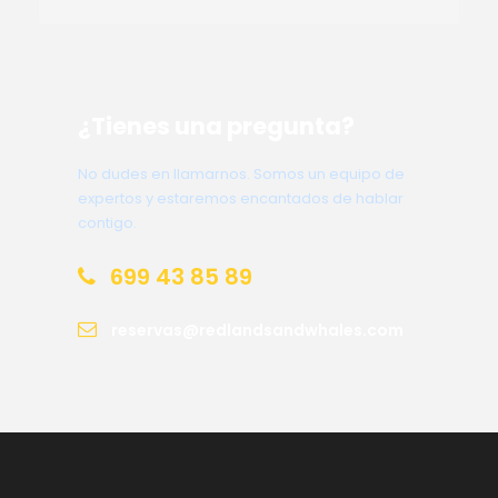
¿Tienes una pregunta?
No dudes en llamarnos. Somos un equipo de
expertos y estaremos encantados de hablar
contigo.
699 43 85 89
reservas@redlandsandwhales.com