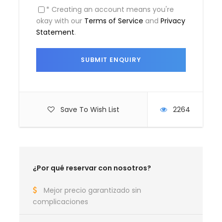
* Creating an account means you're
Día 2
Clare Valley – Port Lincoln
(Aproximadamente 5 h 36 min / 531,4 km al
okay with our
Terms of Service
and
Privacy
suroeste de Clare Valley)
Statement
.
Día 3
Port Lincoln
Día 4
Port Lincoln – Streaky Bay
(Aproximadamente 3 h 39 min / 345 km al
Save To Wish List
2264
norte de Port Lincoln)
Día 5
Streaky Bay
¿Por qué reservar con nosotros?
Día 6
Streaky Bay – Port Augusta
(Aproximadamente 4 h 11 min / 391 km al este
Mejor precio garantizado sin
de Streaky Bay)
complicaciones