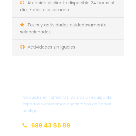
Atención al cliente disponible 24 horas al
Día 7
Port Augusta – Adelaide
(Aproximadamente 3 h 23 min / 309 km al sur
día, 7 días a la semana
de Port Augusta)
Tours y actividades cuidadosamente
seleccionados
Actividades sin iguales
Mapa del Viaje en Carretera
por Adelaida Australia
¿Tienes una pregunta?
No dudes en llamarnos. Somos un equipo de
expertos y estaremos encantados de hablar
contigo.
699 43 85 89