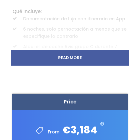
Qué Incluye:
Documentación de lujo con itinerario en App
6 noches, solo pernoctación a menos que se
especifique lo contrario
Alquiler de coche Avis grupo C durante 7
días
READ MORE
Great White Tour (solo observador)
Tour al criadero de ostras de Coffin Bay
Nadar con leones marinos
Price
No incluye
Todos los vuelos domésticos están
excluidos
€3,184
Excursiones opcionales y no especificadas
From
en el itinerario