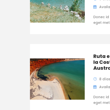
Availa
Donec id 
eget metus
Ruta e
la Cos
Austra
8 día
Availa
Donec id 
eget metus