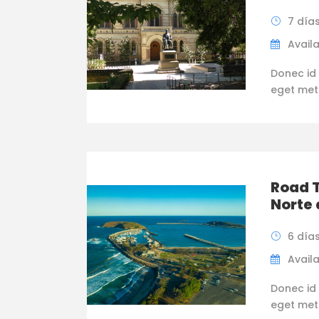
7 día
Availa
Donec id 
eget metus
Road T
Norte 
6 día
Availa
Donec id 
eget metus