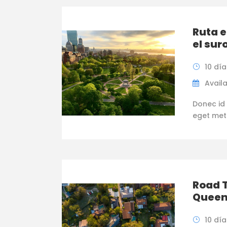
Ruta e
el sur
10 día
Availa
Donec id 
eget metus
Road T
Queen
10 día