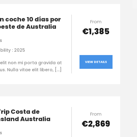
n coche 10 días por
From
oeste de Australia
€1,385
s
bility : 2025
elit non mi porta gravida at
VIEW DETAILS
. Nulla vitae elit libero, […]
rip Costa de
From
sland Australia
€2,869
s