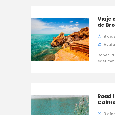
Viaje 
de Br
9 día
Availa
Donec id 
eget metus
Road t
Cairns
9 día