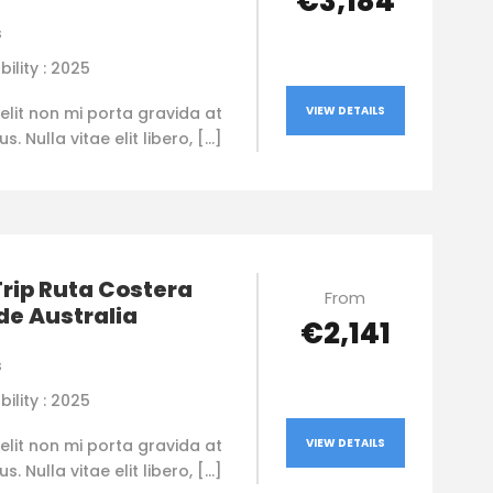
€3,184
s
bility : 2025
elit non mi porta gravida at
VIEW DETAILS
. Nulla vitae elit libero, […]
rip Ruta Costera
From
de Australia
€2,141
s
bility : 2025
elit non mi porta gravida at
VIEW DETAILS
. Nulla vitae elit libero, […]