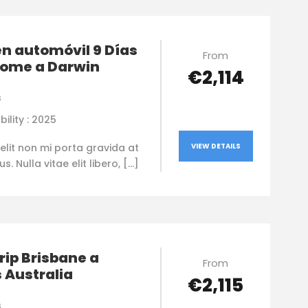
en automóvil 9 Días
From
oome a Darwin
€2,114
s
bility : 2025
elit non mi porta gravida at
VIEW DETAILS
. Nulla vitae elit libero, […]
rip Brisbane a
From
 Australia
€2,115
s