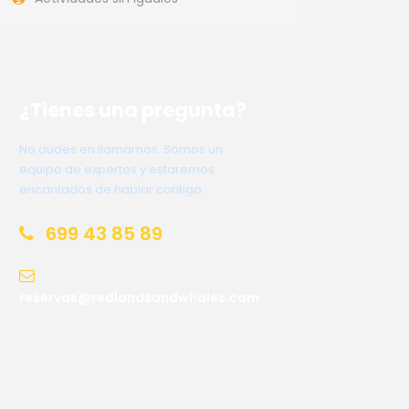
¿Tienes una pregunta?
No dudes en llamarnos. Somos un
equipo de expertos y estaremos
encantados de hablar contigo.
699 43 85 89
reservas@redlandsandwhales.com