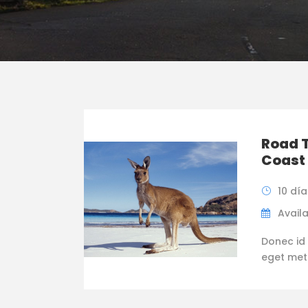
Road T
Coast 
10 día
Availa
Donec id 
eget metus