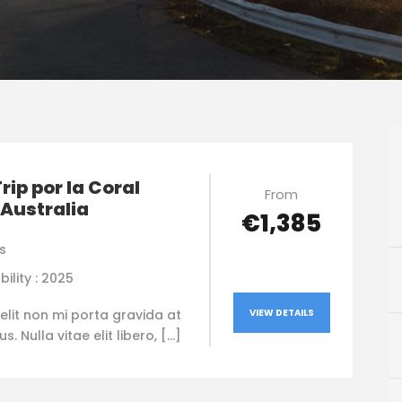
rip por la Coral
From
Australia
€1,385
s
bility : 2025
elit non mi porta gravida at
VIEW DETAILS
. Nulla vitae elit libero, […]