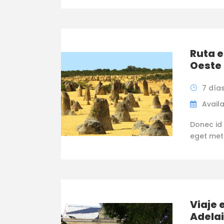
Ruta e
Oeste 
7 día
Availa
Donec id 
eget metus
Viaje 
Adelai