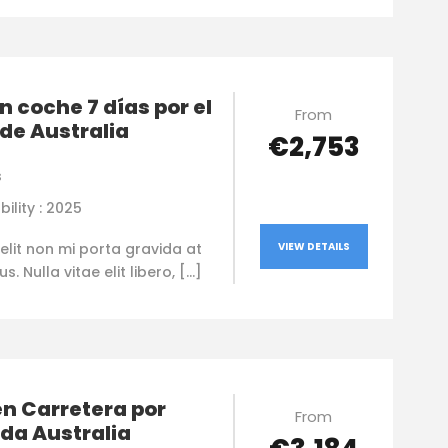
n coche 7 días por el
From
de Australia
€2,753
s
bility : 2025
elit non mi porta gravida at
VIEW DETAILS
. Nulla vitae elit libero, […]
en Carretera por
From
da Australia