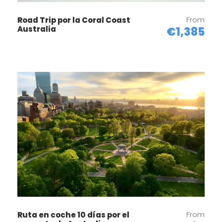
From
Road Trip por la Coral Coast
Por la mañana traslado al aeropuerto rumbo a
Australia
€1,385
nuestro próximo destino Ayers rock.
Luego de nuestra llegada a Ayer Rock, tenemos
planeada una excursión al Monte Olga y Uluru
(Sunset experience).
A nuestra llegada al hotel tiempo libre para
aclimatarnos y por la tarde realizaremos nuestra
actividad planeada.
Día 5
Ayers Rock
El día de hoy lo dedicaremos completamente a
Uluru
From
Ruta en coche 10 días por el