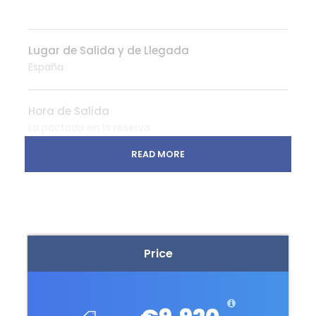
Lugar de Salida y de Llegada
España
Hora de Salida
La pactada en la reserva
READ MORE
Qué Incluye en Australia:
8 noches de alojamiento
Servicios con guías locales de habla hispana
Traslados y atracciones en vehículos
privados
Price
Entradas a las atracciones y cruceros según
el itinerario especificado