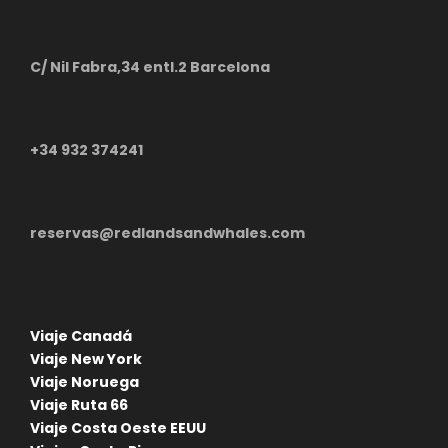
Día completo para conocer una de las atracciones
principales en Cairns, la famosa Barrera de Coral.
C/ Nil Fabra,34 entl.2 Barcelona
Opcionalmente, es posible realizar algunas
actividades submarinas, como Snorkel, disfrutar de
los arrefices, etc.
+34 932 374241
Al final del día, regreso a la ciudad, alojamiento.
reservas@redlandsandwhales.com
Día 8
Cairns
Día libre para conocer la ciudad por libre.
Viaje Canadá
Viaje New York
Viaje Noruega
Día 9
Cairns - Auckland
Viaje Ruta 66
Viaje Costa Oeste EEUU