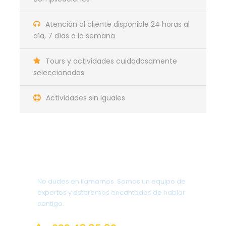
grupo
Atención al cliente disponible 24 horas al
día, 7 días a la semana
Tours y actividades cuidadosamente
seleccionados
Itinerario del Viaje
Actividades sin iguales
combinado Australia y Nueva
Zelanda
¿Tienes una pregunta?
Día 1
Llegada a Sydney
No dudes en llamarnos. Somos un equipo de
Llegada a Sydney. Traslado del aeropuerto al hotel.
expertos y estaremos encantados de hablar
contigo.