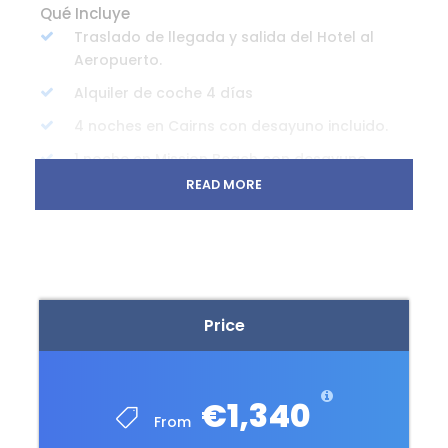
Qué Incluye
Traslado de llegada y salida del Hotel al
Aeropuerto.
Alquiler de coche 4 días
4 noches en Cairns con desayuno incluido.
1 noche en Mission Beach con desayuno
incluido.
READ MORE
2 noches en Airlie Beach con desayuno
incluido
Entrada Wooroonooran National Park
Entrada Daintree National Park
Price
Crucero por la Gran Barrera de Coral.
Ferry a Hamilton Islands
€1,340
From
No incluye