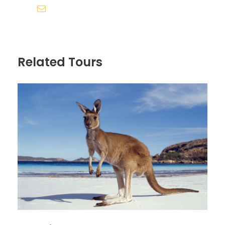
reservas@redlandsandwhales.com
Alojamiento Cairns.
Día 2
GREAT REEF BARRIER
Related Tours
Desayuno.
Hoy nos vamos de crucero por la Gran Barrera de
Coral que se extiende 2300 kms desde el extremo
norte de Queensland hasta el sur a la altura de
Bundaberg y es el parque marino tropical mas
grande del mundo.
Para el crucero de hoy llevad toalla, traje de baño,
proteción solar alta, gafas de sol y sombrero, muda
de ropa y dinero efectivo para bebidas y souvenirs.
Si te mareas en alta mar, sugerimos tomar una