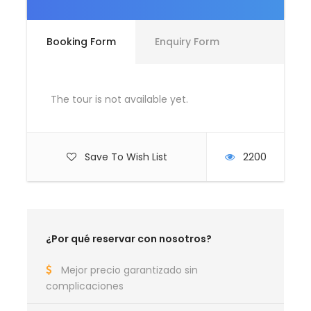
Vuelos internacionales.
Booking Form
Enquiry Form
Otros servicios incluidos
Libro de Ruta y APP de navegación
Servicio Emergencia 24 horas
The tour is not available yet.
Dispositivo WIFI durante el recorrido para el
grupo
Save To Wish List
2200
Itinerario del Viaje Cairns
¿Por qué reservar con nosotros?
hacia Whitsundays - 7
Mejor precio garantizado sin
Noches
complicaciones