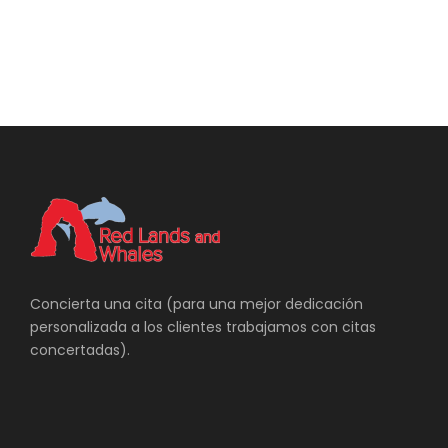
Alojamiento en Cairns.
Día 3
WOOROONOORAN NATIONAL PARK
Desayuno.
Recogida coche de alquiler
Hoy incluimos una excursión al Parque Nacional de
Wooroonooran que se encuentra a media hora en
coche al sur de Cairns.
Concierta una cita (para una mejor dedicación
Wooroonooran ofrece una impresionante selva
personalizada a los clientes trabajamos con citas
tropical prístina con fantásticas atracciones
concertadas).
Patrimonio de la Humanidad. Esta área de belleza
insuperable contiene las 2 montañas más altas de
Queensland, numerosos ríos, cascadas, pozas y
algunos de los bosques húmedos y más antiguos