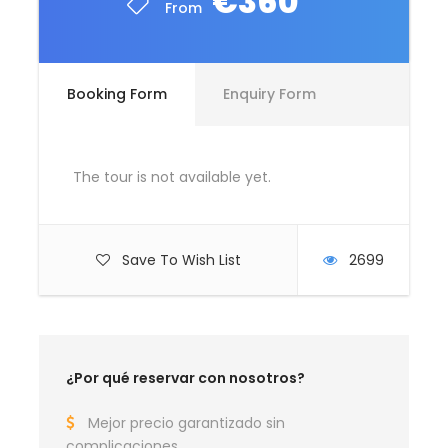
€360
From
Booking Form
Enquiry Form
Itinerario del Viaje
Australia Maravillosa Ayers
The tour is not available yet.
Rock 2 Noches
Save To Wish List
2699
Día 1
AYERS ROCK
Traslado del aeropuerto sin cargo en el shuttle del
resort a Ayers Rock Resort. Check in a partir de las 15
¿Por qué reservar con nosotros?
hrs.
Mejor precio garantizado sin
Excursión opcional Atardecer con Barbacoa incluida:
complicaciones