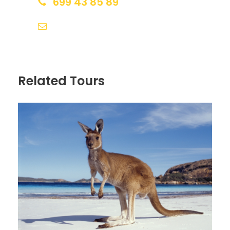
699 43 85 89
Alojamiento.
reservas@redlandsandwhales.com
Día 2
AYERS ROCK
Related Tours
60’ antes del amanecer, partiremos en excursión a
Kata Tjuta National Park (incluye la entrada al
parque nacional) y desde aquí continuaremos unos
40 kms por el desierto hasta Kata Tjuta (las Olgas).
Aquí disfrutaremos en la serenidad del amanecer
de este lugar espiritual mientras los rayos de sol
cambian el color de los monolitos. Caminaremos
hasta el punto mejor posicionado para observar las
36 rocas a la salida de sol, luego vamos hasta la
zona oeste de la roca donde nos servirán un
desayuno picnic típico.
Seguidamente, caminaremos por el sendero Walpa