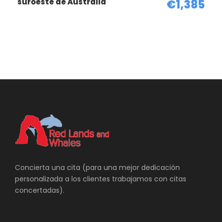
suroeste de Australia
Mapa - Viaje Australia
€1,385
Maravillosa Ayers Rock
Concierta una cita (para una mejor dedicación
personalizada a los clientes trabajamos con citas
concertadas).