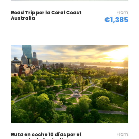
hasta la gruta, lugar sagrado de ceremonias
aborígenes. Mientras caminamos entre estas
From
Road Trip por la Coral Coast
enormes rocas, el guía nos explicara de la geología
Australia
€1,385
del lugar que ha evolucionado durante millones de
años. Traslado de retorno al resort. Duración: 5 hrs.
Maximo 12 personas. Guía en inglés, IPODS con breve
comentario en español.
Alojamiento.
Día 3
REGRESO
Traslado al Aeropuerto
From
Ruta en coche 10 días por el