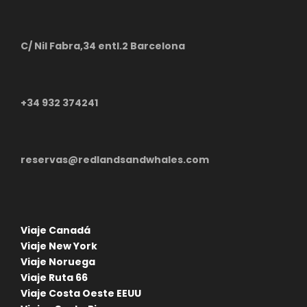
C/ Nil Fabra,34 entl.2 Barcelona
+34 932 374241
reservas@redlandsandwhales.com
Fotos - Viaje Australia
Maravillosa Ayers Rock 2
Noches
Viaje Canadá
Viaje New York
Viaje Noruega
Viaje Ruta 66
Viaje Costa Oeste EEUU