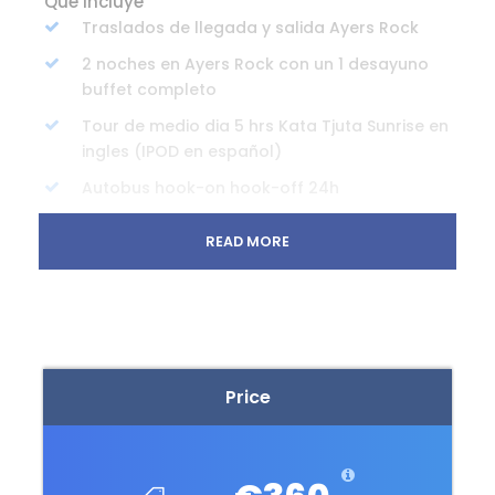
Qué Incluye
Traslados de llegada y salida Ayers Rock
2 noches en Ayers Rock con un 1 desayuno
buffet completo
Tour de medio dia 5 hrs Kata Tjuta Sunrise en
ingles (IPOD en español)
Autobus hook-on hook-off 24h
READ MORE
No incluye
Vuelos internacionales.
Otros servicios incluidos
Libro de Ruta y APP de navegación
Price
Servicio Emergencia 24 horas
Dispositivo WIFI durante el recorrido para el
grupo