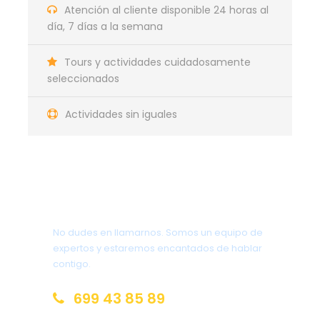
Atención al cliente disponible 24 horas al
Seguros opcionales para el coche de
día, 7 días a la semana
alquiler que se pueden contratar en destino
al momento de firmar el contrato (AWD,4WD,
Tours y actividades cuidadosamente
suplemento por conductor joven).
seleccionados
Gasolina, Parking, Peajes de carretera.
Actividades sin iguales
Ningún extra no especificado.
Gastos de índole personal.
¿Tienes una pregunta?
Itinerario de la Ruta en coche
No dudes en llamarnos. Somos un equipo de
por el sur y el este de
expertos y estaremos encantados de hablar
Australia
contigo.
699 43 85 89
Día 1
LLEGADA A PERTH