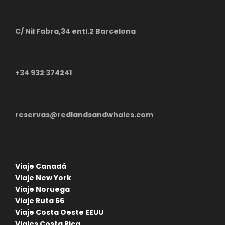
C/ Nil Fabra,34 entl.2 Barcelona
+34 932 374241
reservas@redlandsandwhales.com
Circuito en grupo Australia
Viaje Canadá
Viaje New York
Viaje Noruega
Viaje Ruta 66
Viaje Costa Oeste EEUU
Viajes Costa Rica