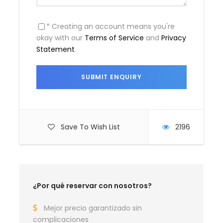
Día 3
De Kings Canyon a Uluru
(aproximadamente 325 km – 4 h 20 min)
* Creating an account means you're
okay with our
Terms of Service
and
Privacy
Statement
.
Día 4
Uluru y regreso
Mapa de la Ruta en coche 4
Save To Wish List
2196
Días: Ayers Rock & Norte de
Australia
¿Por qué reservar con nosotros?
Mejor precio garantizado sin
complicaciones