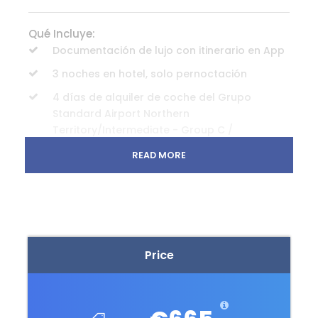
Qué Incluye:
Documentación de lujo con itinerario en App
3 noches en hotel, solo pernoctación
4 días de alquiler de coche del Grupo
Standard Airport Northern
Territory/Intermediate - Group C /
ICAR/Hyundai i30 or similar con posibilidad
READ MORE
de suplemento 4x4
No incluye
Excursiones opcionales y no especificadas
en el itinerario
Price
Excursiones opcionales y no especificadas
en el itinerario.
Comidas