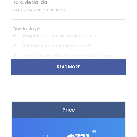
Hora de Salida
La pactada en la reserva
Qué Incluye:
Paquete de documentación de lujo
2 noches de alojamiento en KI
3 días de alquiler de coches Avis Grupo C
AVISAM - Avis Australia - Standard Airport
READ MORE
excl Northern Territory C1 - Intermediate -
Group C / ICAR- Hyundai i30 or similar
Ferry de ida y vuelta para pasajeros y
coches de menos de 5 metros
Penneshaw/Cape Jervis
Price
No incluye
Vuelos domésticos