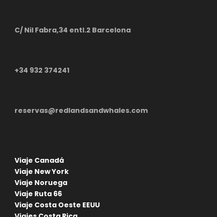
C/ Nil Fabra,34 entl.2 Barcelona
+34 932 374241
reservas@redlandsandwhales.com
Circuito en grupo Australia
Viaje Canadá
Viaje New York
Viaje Noruega
Viaje Ruta 66
Viaje Costa Oeste EEUU
Viajes Costa Rica