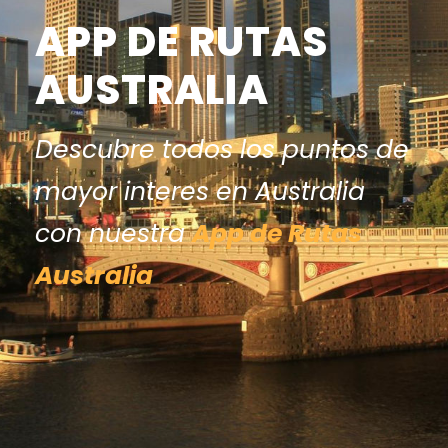
APP DE RUTAS
AUSTRALIA
Descubre todos los puntos de
mayor interes en Australia
con nuestra
App de Rutas
Australia